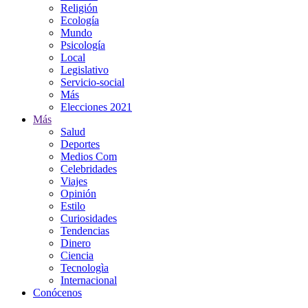
Religión
Ecología
Mundo
Psicología
Local
Legislativo
Servicio-social
Más
Elecciones 2021
Más
Salud
Deportes
Medios Com
Celebridades
Viajes
Opinión
Estilo
Curiosidades
Tendencias
Dinero
Ciencia
Tecnologìa
Internacional
Conócenos