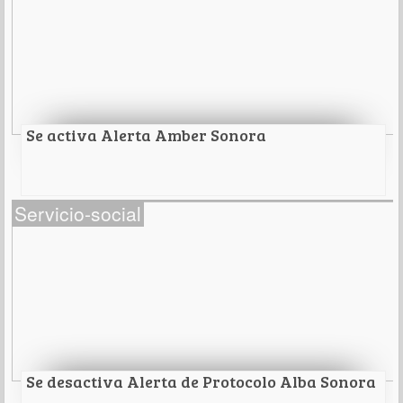
Leer Más
Se activa Alerta Amber Sonora
Se activa Alerta Amber Sonora
Servicio-social
Leer Más
Se desactiva Alerta de Protocolo Alba Sonora