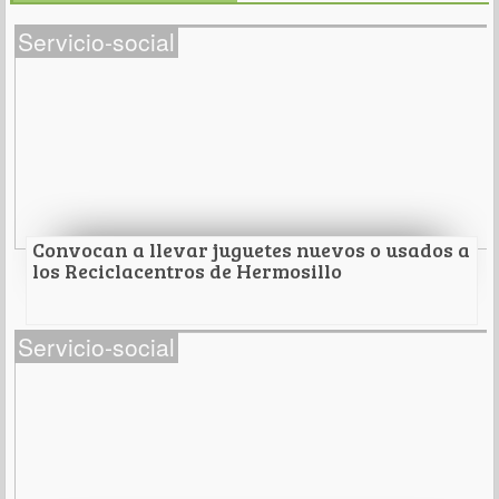
Servicio-social
Convocan a llevar juguetes nuevos o usados a
los Reciclacentros de Hermosillo
Convocan a llevar juguetes nuevos o usados a
Servicio-social
los Reciclacentros de Hermosillo
Se estarán recibiendo tanto en la sede permanente
como las dos sabatinas de la ciudad, para luego
donarlos a niñas y niños de familias de escasos
recursos .