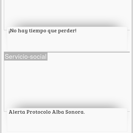
Leer Más
¡No hay tiempo que perder!
¡No hay tiempo que perder!
Servicio-social
Leer Más
Alerta Protocolo Alba Sonora.