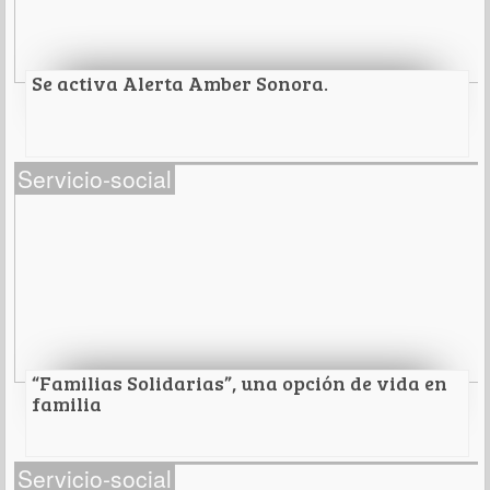
Leer Más
Se activa Alerta Amber Sonora.
Se activa Alerta Amber Sonora.
Servicio-social
Leer Más
“Familias Solidarias”, una opción de vida en
familia
“Familias Solidarias”, una opción de vida en
Servicio-social