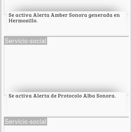
Leer Más
Se activa Alerta Amber Sonora generada en
Hermosillo.
Se activa Alerta Amber Sonora generada en
Servicio-social
Hermosillo.
Leer Más
Se activa Alerta de Protocolo Alba Sonora.
Se activa Alerta de Protocolo Alba Sonora.
Servicio-social