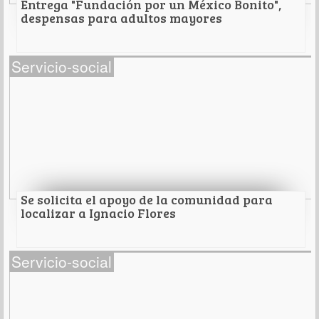
Entrega "Fundación por un México Bonito",
despensas para adultos mayores
Entrega "Fundación por un México Bonito",
Servicio-social
despensas para adultos mayores
Y crea consciencia sobre el Covid-19 en las calles
de la CDMX .
Leer Más
Se solicita el apoyo de la comunidad para
localizar a Ignacio Flores
Se solicita el apoyo de la comunidad para
Servicio-social
localizar a Ignacio Flores
Se busca a Ignacio Flores, de 30 años de edad. Fue