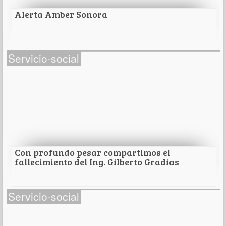
Leer Más
Alerta Amber Sonora
Alerta Amber Sonora
Servicio-social
Leer Más
Con profundo pesar compartimos el
fallecimiento del Ing. Gilberto Gradias
Con profundo pesar compartimos el
Servicio-social
fallecimiento del Ing. Gilberto Gradias