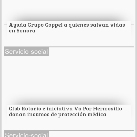
van destinados a albergues y casa-hogar de la
ciudad.
Leer Más
Ayuda Grupo Coppel a quienes salvan vidas
en Sonora
Ayuda Grupo Coppel a quienes salvan vidas en
Servicio-social
Sonora
Leer Más
Club Rotario e iniciativa Va Por Hermosillo
donan insumos de protección médica
Club Rotario e iniciativa Va Por Hermosillo
Servicio-social