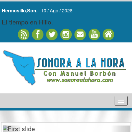
Hermosillo,Son.
10 / Ago / 2026
El tiempo en Hillo.
Tog
nav