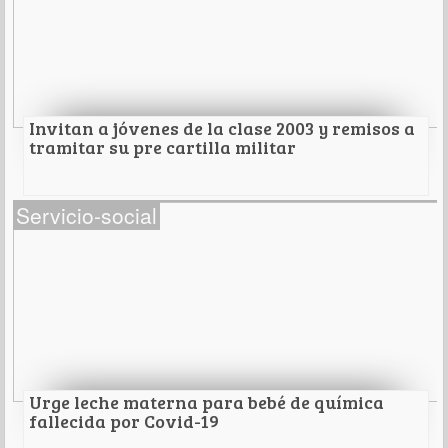
Nuestro Coordinador General de Tecnologías de la
Información:
Leer Más
Invitan a jóvenes de la clase 2003 y remisos a
tramitar su pre cartilla militar
Invitan a jóvenes de la clase 2003 y remisos a
Servicio-social
tramitar su pre cartilla militar
Deberá acudir sólo el interesado y cumpliendo con
todos los protocolos de salud.
Leer Más
Urge leche materna para bebé de química
fallecida por Covid-19