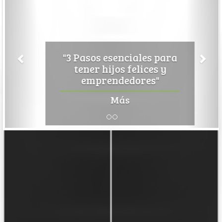
"3 Pasos esenciales para
tener hijos felices y
emprendedores"
Más