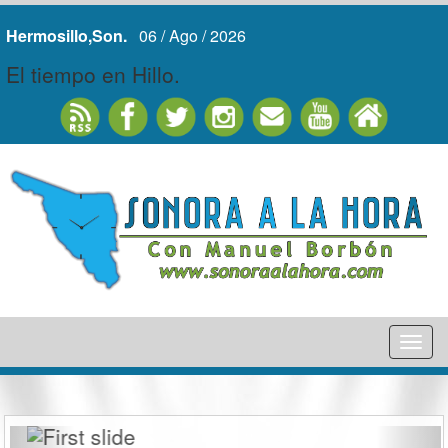
Hermosillo,Son.
06 / Ago / 2026
El tiempo en Hillo.
Tog
nav