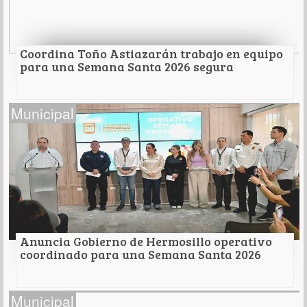
Leer Más
Coordina Toño Astiazarán trabajo en equipo
para una Semana Santa 2026 segura
Coordina Toño Astiazarán trabajo en equipo
Municipal
para una Semana Santa 2026 segura
Para todas y todos
Leer Más
Anuncia Gobierno de Hermosillo operativo
coordinado para una Semana Santa 2026
Anuncia Gobierno de Hermosillo operativo
Municipal