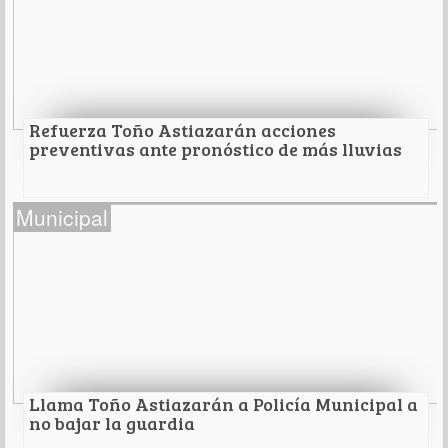
-Personal de UMPAM proporcionó menores
infractores un curso en el que aprendieron a
elaborarlas.
Leer Más
Refuerza Toño Astiazarán acciones
preventivas ante pronóstico de más lluvias
Refuerza Toño Astiazarán acciones
Municipal
preventivas ante pronóstico de más lluvias
Este domingo.
Leer Más
Llama Toño Astiazarán a Policía Municipal a
no bajar la guardia