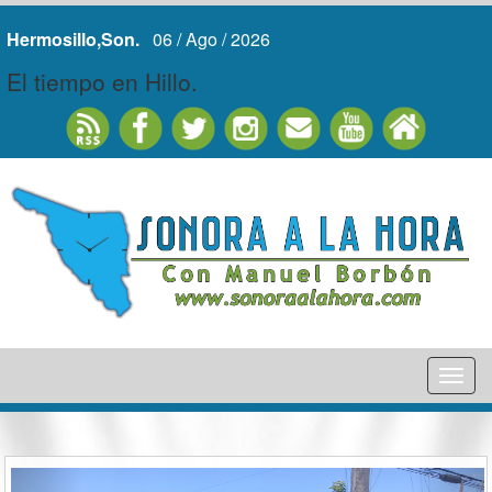
Hermosillo,Son.
06 / Ago / 2026
El tiempo en Hillo.
Tog
nav