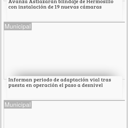
Avanza Astiazarán blindaje de Hermosillo
con instalación de 19 nuevas cámaras
Avanza Astiazarán blindaje de Hermosillo con
Municipal
instalación de 19 nuevas cámaras
De videovigilanci
Leer Más
Informan periodo de adaptación vial tras
puesta en operación el paso a desnivel
Informan periodo de adaptación vial tras
Municipal
puesta en operación el paso a desnivel