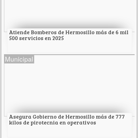
Leer Más
Atiende Bomberos de Hermosillo más de 6 mil
500 servicios en 2025
Atiende Bomberos de Hermosillo más de 6 mil
Municipal
500 servicios en 2025
Con tiempo de respuesta de menos de 10 minutos
Leer Más
Asegura Gobierno de Hermosillo más de 777
kilos de pirotecnia en operativos