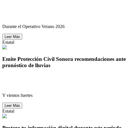
Acerca C5i información preventiva a familias y
visitantes
Durante el Operativo Verano 2026
Leer Más
Estatal
Emite Protección Civil Sonora recomendaciones ante
pronóstico de lluvias
Emite Protección Civil Sonora recomendaciones ante
pronóstico de lluvias
Y vientos fuertes
Leer Más
Estatal
Protege tu información digital durante este periodo