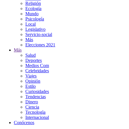
Religión
Ecología
Mundo
Psicología
Local
Legislativo
Servicio-social
Más
Elecciones 2021
Más
Salud
Deportes
Medios Com
Celebridades
Viajes
Opinión
Estilo
Curiosidades
Tendencias
Dinero
Ciencia
Tecnologìa
Internacional
Conócenos