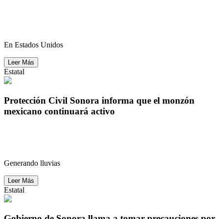
C5i y PESP fortalecen sus procesos durante
Congreso de Verano de CALEA
En Estados Unidos
Leer Más
Estatal
Protección Civil Sonora informa que el monzón
mexicano continuará activo
Protección Civil Sonora informa que el monzón
mexicano continuará activo
Generando lluvias
Leer Más
Estatal
Gobierno de Sonora llama a tomar precauciones por