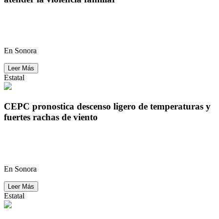
Sistema SALVA avanza en acciones para prevenir y
atender la violencia familiar
En Sonora
Leer Más
Estatal
CEPC pronostica descenso ligero de temperaturas y
fuertes rachas de viento
CEPC pronostica descenso ligero de temperaturas y
fuertes rachas de viento
En Sonora
Leer Más
Estatal