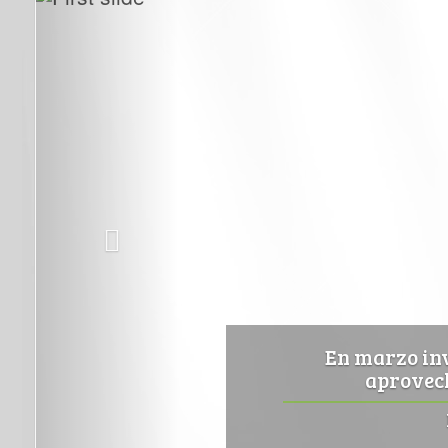
En marzo inv
aprovech