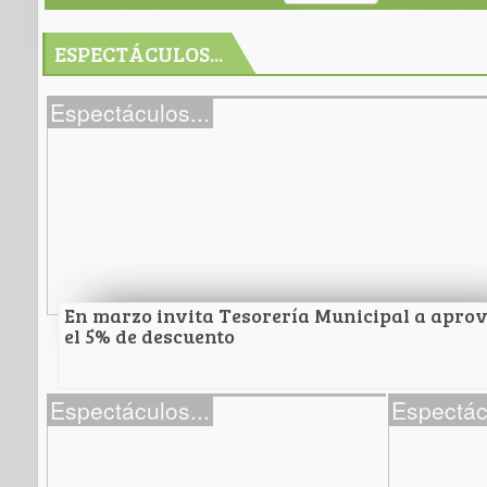
ESPECTÁCULOS...
Espectáculos...
En marzo invita Tesorería Municipal a apro
el 5% de descuento
En marzo invita Tesorería Municipal a aprove
Espectáculos...
Espectác
5% de descuento
Por pronto pago en Predial 2026