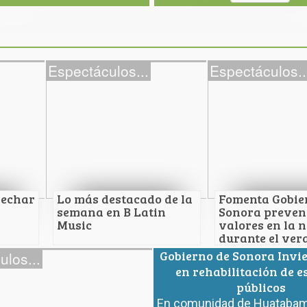
Espectáculos...
Espectáculos..
vechar
Lo más destacado de la
Fomenta Gobie
semana en B Latin
Sonora preven
Music
valores en la 
durante el ver
char el
Lo más destacado de la
Fomenta Gobi
Gobierno de Sonora Invi
ulos...
Espectáculos...
semana en B Latin Music
Sonora preve
en rehabilitación de e
valores en l
públicos
durante el 
Como parte de la
En comunidad de Huataba