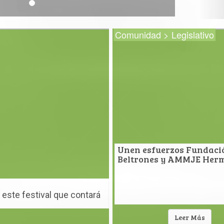
Comunidad > Legislativo
Unen esfuerzos Fundaci
Beltrones y AMMJE Herm
 este festival que contará
laza Zaragoza del 1 al 3 de
Leer Más