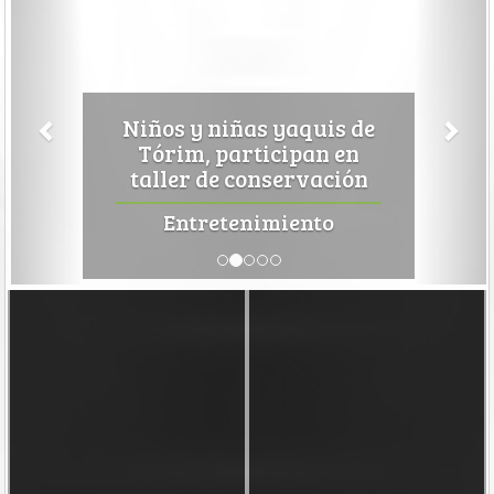
Niños y niñas yaquis de
Tórim, participan en
taller de conservación
Entretenimiento