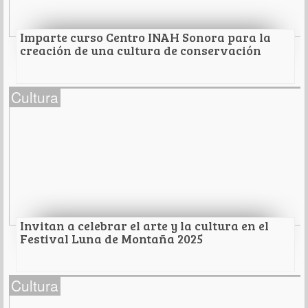
Leer Más
Imparte curso Centro INAH Sonora para la
creación de una cultura de conservación
Imparte curso Centro INAH Sonora para la
Cultura
creación de una cultura de conservación
Preventiva de patrimonio religioso, en la comunidad
de Tecoripa.
Leer Más
Invitan a celebrar el arte y la cultura en el
Festival Luna de Montaña 2025
Invitan a celebrar el arte y la cultura en el
Cultura
Festival Luna de Montaña 2025