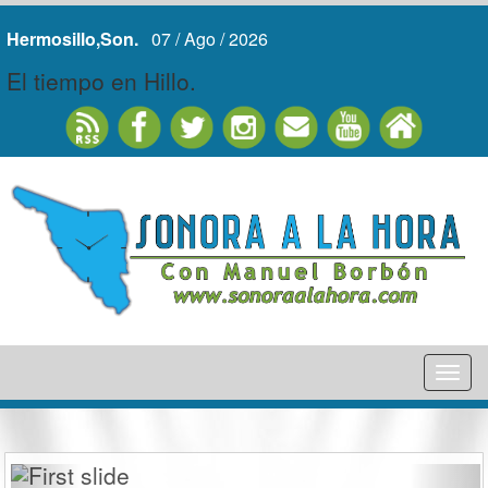
Hermosillo,Son.
07 / Ago / 2026
El tiempo en Hillo.
Tog
nav