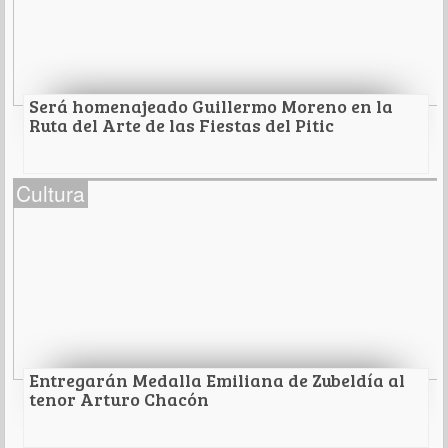
Leer Más
Será homenajeado Guillermo Moreno en la
Ruta del Arte de las Fiestas del Pitic
Será homenajeado Guillermo Moreno en la Ruta
Cultura
del Arte de las Fiestas del Pitic
El fotógrafo hermosillense será el galardonado en
las exposiciones de la celebración 2025
Leer Más
Entregarán Medalla Emiliana de Zubeldía al
tenor Arturo Chacón