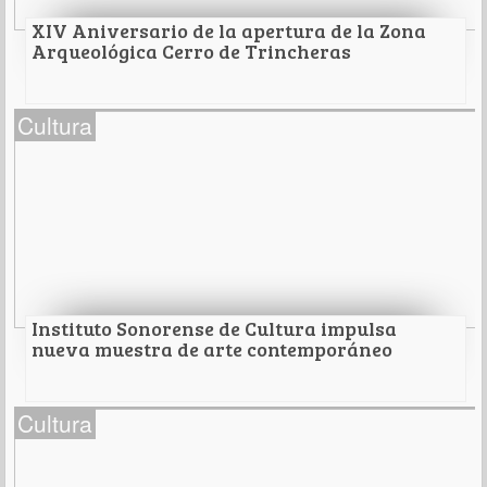
Leer Más
XIV Aniversario de la apertura de la Zona
Arqueológica Cerro de Trincheras
XIV Aniversario de la apertura de la Zona
Cultura
Arqueológica Cerro de Trincheras
Conmemora el Centro INAH Sonora
Leer Más
Instituto Sonorense de Cultura impulsa
nueva muestra de arte contemporáneo
Instituto Sonorense de Cultura impulsa nueva
Cultura
muestra de arte contemporáneo