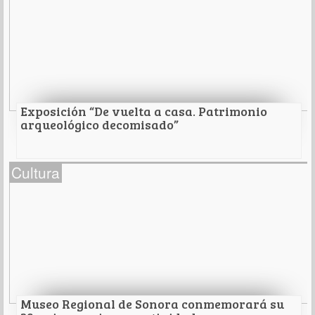
En la Misión de Cocóspera.
Leer Más
Exposición “De vuelta a casa. Patrimonio
arqueológico decomisado”
Exposición “De vuelta a casa. Patrimonio
Cultura
arqueológico decomisado”
En el Museo Regional de Sonora por el INAH Sonora.
Leer Más
Museo Regional de Sonora conmemorará su