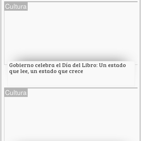
Entregarán Medalla Emiliana de Zubeldía al
Cultura
tenor Arturo Chacón
En Fiestas del Pitic 2025
Leer Más
Gobierno celebra el Día del Libro: Un estado
que lee, un estado que crece
Gobierno celebra el Día del Libro: Un estado que
Cultura
lee, un estado que crece