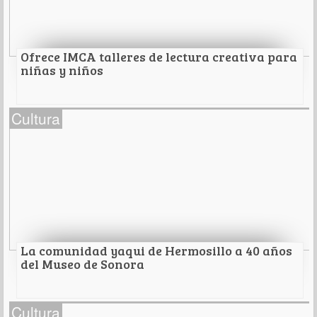
cultura nacional.
Leer Más
Ofrece IMCA talleres de lectura creativa para
niñas y niños
Ofrece IMCA talleres de lectura creativa para
Cultura
niñas y niños
-Durante el mes de agosto en tres bibliotecas de la
Red de Bibliotecas Municipales, de manera gratuita.
Leer Más
La comunidad yaqui de Hermosillo a 40 años
del Museo de Sonora
La comunidad yaqui de Hermosillo a 40 años
Cultura