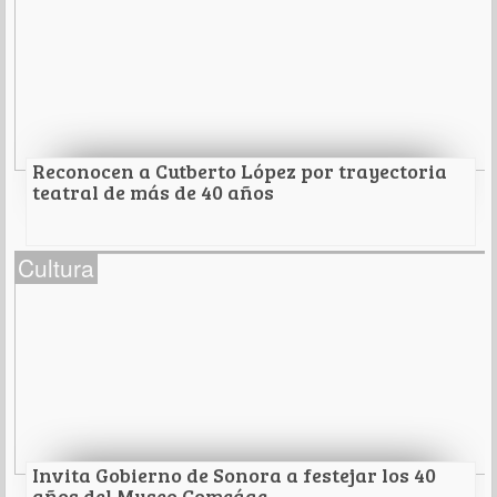
En Huachinera.
Leer Más
Reconocen a Cutberto López por trayectoria
teatral de más de 40 años
Reconocen a Cutberto López por trayectoria
Cultura
teatral de más de 40 años
Reconoce Gobierno de Sonora a Cutberto López por
trayectoria teatral de más de 40 años.
Leer Más
Invita Gobierno de Sonora a festejar los 40
años del Museo Comcáac