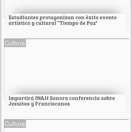
Leer Más
Estudiantes protagonizan con éxito evento
artístico y cultural “Tiempo de Paz"
Estudiantes protagonizan con éxito evento
Cultura
artístico y cultural “Tiempo de Paz"
Un Cuento de Navidad
Leer Más
Impartirá INAH Sonora conferencia sobre
Jesuitas y Franciscanos
Impartirá INAH Sonora conferencia sobre
Cultura
Jesuitas y Franciscanos