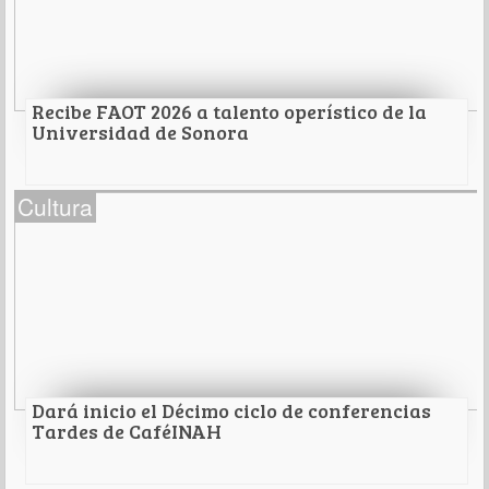
Leer Más
Recibe FAOT 2026 a talento operístico de la
Universidad de Sonora
Recibe FAOT 2026 a talento operístico de la
Cultura
Universidad de Sonora
Leer Más
Dará inicio el Décimo ciclo de conferencias
Tardes de CaféINAH