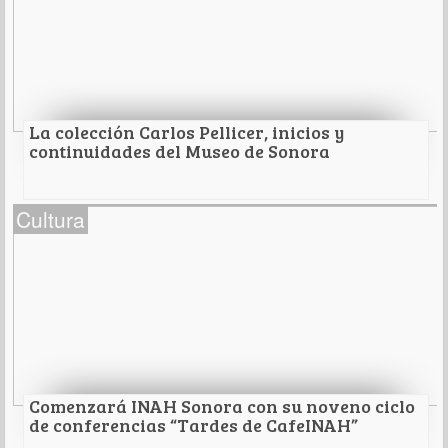
En la Sociedad Sonorense de Historia.
Leer Más
La colección Carlos Pellicer, inicios y
continuidades del Museo de Sonora
La colección Carlos Pellicer, inicios y
Cultura
continuidades del Museo de Sonora
A impartirse por las arqueólogas Amanda Alvarado
Ríos y Adriana Hinojo Hinojo.
Leer Más
Comenzará INAH Sonora con su noveno ciclo
de conferencias “Tardes de CafeINAH”