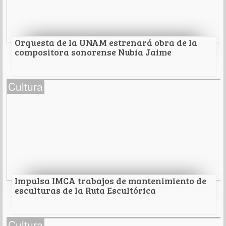
lectura.
Leer Más
Orquesta de la UNAM estrenará obra de la
compositora sonorense Nubia Jaime
Orquesta de la UNAM estrenará obra de la
Cultura
compositora sonorense Nubia Jaime
Leer Más
Impulsa IMCA trabajos de mantenimiento de
esculturas de la Ruta Escultórica
Impulsa IMCA trabajos de mantenimiento de
Cultura