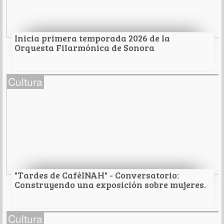
Leer Más
Inicia primera temporada 2026 de la
Orquesta Filarmónica de Sonora
Inicia primera temporada 2026 de la Orquesta
Cultura
Filarmónica de Sonora
Leer Más
"Tardes de CaféINAH" - Conversatorio:
Construyendo una exposición sobre mujeres.
"Tardes de CaféINAH" - Conversatorio:
Cultura