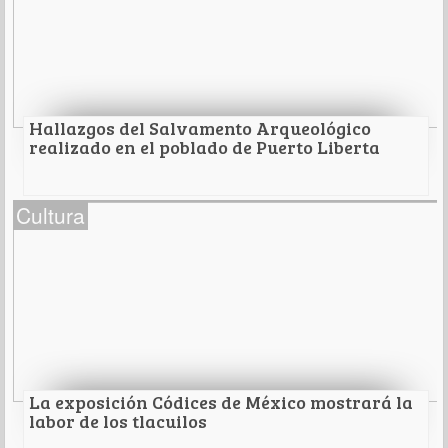
En Sonora
Leer Más
Hallazgos del Salvamento Arqueológico
realizado en el poblado de Puerto Liberta
Hallazgos del Salvamento Arqueológico
Cultura
realizado en el poblado de Puerto Liberta
Se identificaron fosas con cremaciones
secundarias; cremaciones en urnas funerarias y
osamentas primarias.
Leer Más
La exposición Códices de México mostrará la
labor de los tlacuilos