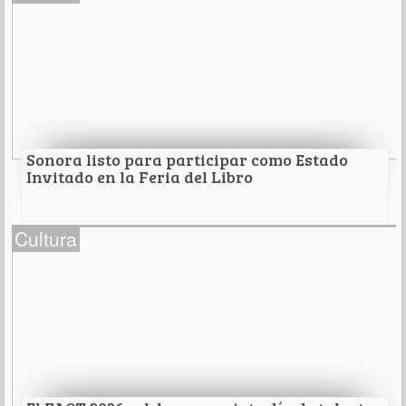
Construyendo una exposición sobre mujeres.
Leer Más
Sonora listo para participar como Estado
Invitado en la Feria del Libro
Sonora listo para participar como Estado
Cultura
Invitado en la Feria del Libro
Del Palacio de Minería
Leer Más