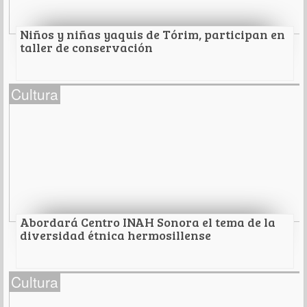
Leer Más
Niños y niñas yaquis de Tórim, participan en
taller de conservación
Niños y niñas yaquis de Tórim, participan en
Cultura
taller de conservación
Del patrimonio cultural e histórico.
Leer Más
Abordará Centro INAH Sonora el tema de la
diversidad étnica hermosillense
Abordará Centro INAH Sonora el tema de la
Cultura
diversidad étnica hermosillense