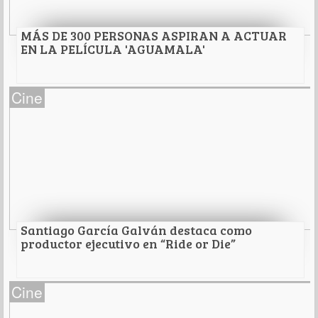
Leer Más
MÁS DE 300 PERSONAS ASPIRAN A ACTUAR
EN LA PELÍCULA 'AGUAMALA'
MÁS DE 300 PERSONAS ASPIRAN A ACTUAR EN
Cine
LA PELÍCULA 'AGUAMALA'
QUE SE RODARÁ EN GUAYMAS
Leer Más
Santiago García Galván destaca como
productor ejecutivo en “Ride or Die”
Santiago García Galván destaca como
Cine
productor ejecutivo en “Ride or Die”