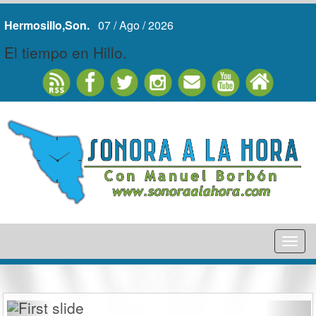
Hermosillo,Son.
07 / Ago / 2026
El tiempo en Hillo.
Tog
nav