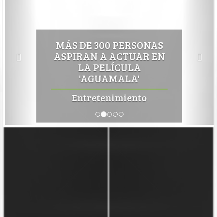
MÁS DE 300 PERSONAS
ASPIRAN A ACTUAR EN
LA PELÍCULA
'AGUAMALA'
Entretenimiento