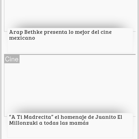
Leer Más
Arap Bethke presenta lo mejor del cine
mexicano
Arap Bethke presenta lo mejor del cine
Cine
mexicano
En los premios las 'Diosas de Plata 2023'
Leer Más
“A Ti Madrecita” el homenaje de Juanito El
Millonzuki a todas las mamás