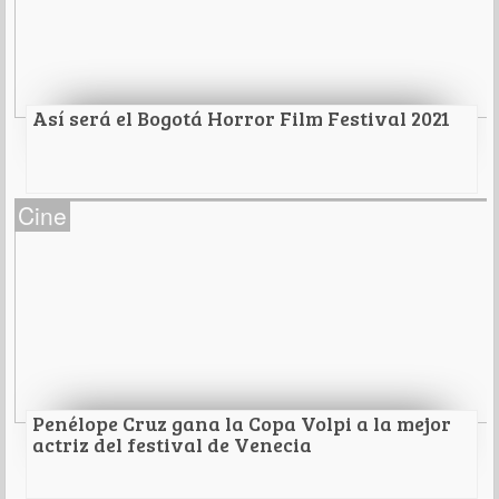
Leer Más
Así será el Bogotá Horror Film Festival 2021
Así será el Bogotá Horror Film Festival 2021
Cine
Horror, terror y el tráiler psicológico de proyectos
con incisión de género son los protagonistas de la
tercera edición del festival.
Leer Más
Penélope Cruz gana la Copa Volpi a la mejor
actriz del festival de Venecia