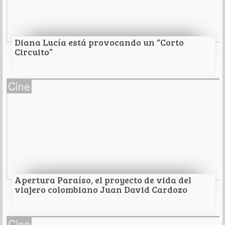
Leer Más
Diana Lucía está provocando un “Corto
Circuito”
Diana Lucía está provocando un “Corto
Cine
Circuito”
Leer Más
Apertura Paraíso, el proyecto de vida del
viajero colombiano Juan David Cardozo
Apertura Paraíso, el proyecto de vida del
Cine