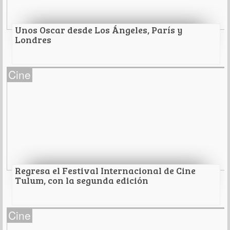
Leer Más
Unos Oscar desde Los Ángeles, París y
Londres
Unos Oscar desde Los Ángeles, París y Londres
Cine
Leer Más
Regresa el Festival Internacional de Cine
Tulum, con la segunda edición
Regresa el Festival Internacional de Cine
Cine
Tulum, con la segunda edición