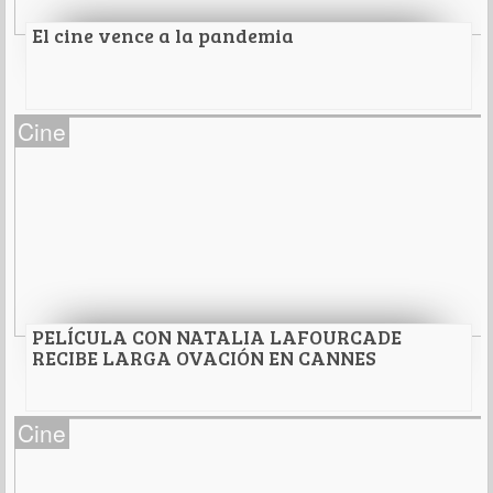
Leer Más
El cine vence a la pandemia
El cine vence a la pandemia
Cine
Leer Más
PELÍCULA CON NATALIA LAFOURCADE
RECIBE LARGA OVACIÓN EN CANNES
PELÍCULA CON NATALIA LAFOURCADE RECIBE
Cine
LARGA OVACIÓN EN CANNES