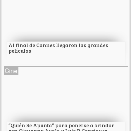
Leer Más
Al final de Cannes llegaron las grandes
películas
Al final de Cannes llegaron las grandes
Cine
películas
Leer Más
“Quién Se Apunta” para ponerse a brindar
con Giovanny Ayala y Luis R Conríquez