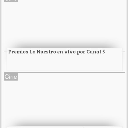
Oscar al mejor cortometraje
Leer Más
Premios Lo Nuestro en vivo por Canal 5
Premios Lo Nuestro en vivo por Canal 5
Cine
Leer Más