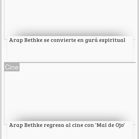
Leer Más
Arap Bethke se convierte en gurú espiritual
Arap Bethke se convierte en gurú espiritual
Cine
Estrena la película 'Amores Permitidos', una
comedia romántica dirigida por el mexicano Raúl
Martínez, disponible en la plataforma ViX+
Leer Más
Arap Bethke regresa al cine con 'Mal de Ojo'