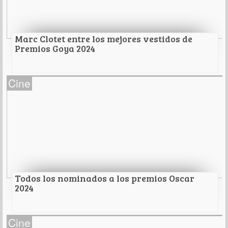
Leer Más
Marc Clotet entre los mejores vestidos de
Premios Goya 2024
Marc Clotet entre los mejores vestidos de
Cine
Premios Goya 2024
Leer Más
Todos los nominados a los premios Oscar
2024
Todos los nominados a los premios Oscar 2024
Cine