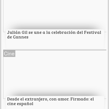
El musical de Leos Carax, protagonizado por Marion
Cotillard y Adam Driver, conquistó a la audiencia del
festival más prestigioso del mundo.
Leer Más
Julián Gil se une a la celebración del Festival
de Cannes
Julián Gil se une a la celebración del Festival de
Cine
Cannes
Leer Más
Desde el extranjero, con amor. Firmado: el
cine español